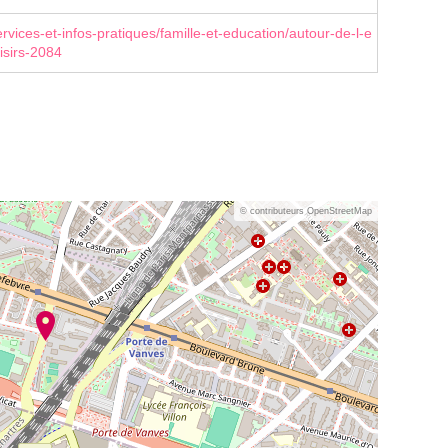
rvices-et-infos-pratiques/famille-et-education/autour-de-l-e
isirs-2084
© contributeurs OpenStreetMap