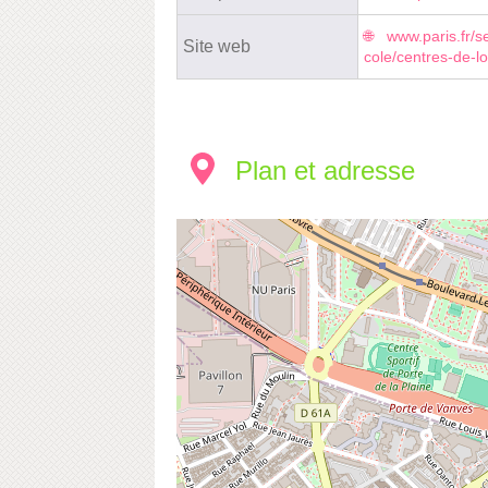
www.paris.fr/se
Site web
cole/centres-de-lo
Plan et adresse