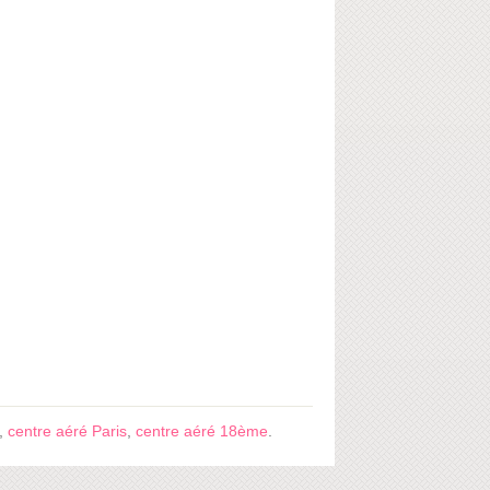
,
centre aéré Paris
,
centre aéré 18ème
.