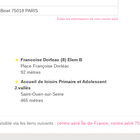
 Binet 75018 PARIS
Éditer les informations de mon centre aéré
Francoise Dorleac (8) Elem B
Place Françoise Dorléac
92 mètres
Accueil de loisirs Primaire et Adolescent
J.vallès
Saint-Ouen-sur-Seine
465 mètres
sible via les liens suivants :
centre aéré Île-de-France
,
centre aéré 75