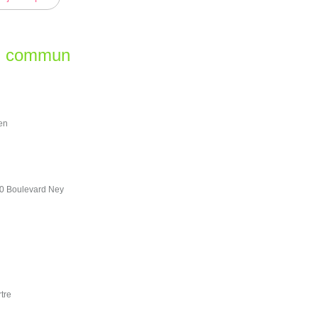
en commun
en
40 Boulevard Ney
tre