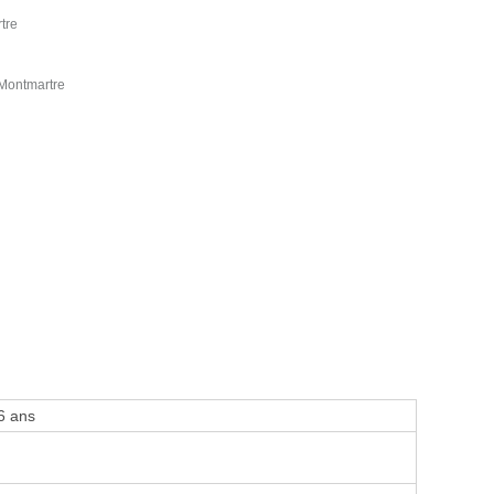
tre
 Montmartre
6 ans