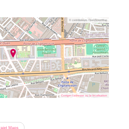
© contributeurs OpenStreetMap
Corriger l’adresse ou la localisation
rajet Maps