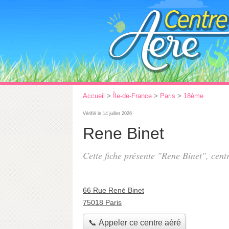
Accueil
>
Île-de-France
>
Paris
>
18ème
Vérifié le 14 juillet 2026
Rene Binet
Cette fiche présente "Rene Binet", cent
66 Rue René Binet
75018 Paris
📞 Appeler ce centre aéré