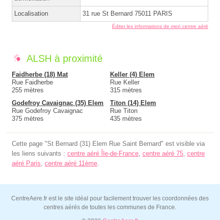
Localisation
31 rue St Bernard 75011 PARIS
Éditer les informations de mon centre aéré
ALSH à proximité
Faidherbe (18) Mat
Keller (4) Elem
Rue Faidherbe
Rue Keller
255 mètres
315 mètres
Godefroy Cavaignac (35) Elem
Titon (14) Elem
Rue Godefroy Cavaignac
Rue Titon
375 mètres
435 mètres
Cette page "St Bernard (31) Elem Rue Saint Bernard" est visible via
les liens suivants :
centre aéré Île-de-France
,
centre aéré 75
,
centre
aéré Paris
,
centre aéré 11ème
.
CentreAere.fr est le site idéal pour facilement trouver les coordonnées des
centres aérés de toutes les communes de France.