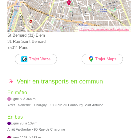
Corriger l’adresse ou la localisation
St Bernard (31) Elem
31 Rue Saint Bernard
75011 Paris
Trajet Waze
Trajet Maps
Venir en transports en commun
En métro
Ligne 8, à 364 m
Arrêt Faidherbe - Chaligny - 198 Rue du Faubourg Saint-Antoine
En bus
Ligne 76, à 139 m
Arrêt Faidherbe - 90 Rue de Charonne
Ligne 2228, à 157 m