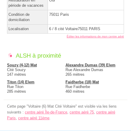
Restauration en
Oui
période de vacances
Condition de
75011 Paris
domiciliation
Localisation
6 / 8 cité Voltaire75011 PARIS
Éditer les informations de mon centre aéré
ALSH à proximité
Souzy (4-12) Mat
Alexandre Dumas (39) Elem
Cité Souzy
Rue Alexandre Dumas
147 mètres
265 mètres
Titon (14) Elem
Faidherbe (18) Mat
Rue Titon
Rue Faidherbe
285 mètres
460 mètres
Cette page "Voltaire (6) Mat Cité Voltaire" est visible via les liens
suivants :
centre aéré Île-de-France
,
centre aéré 75
,
centre aéré
Paris
,
centre aéré 11ème
.