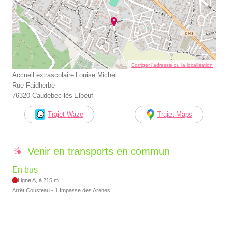
Corriger l’adresse ou la localisation
Accueil extrascolaire Louise Michel
Rue Faidherbe
76320 Caudebec-lès-Elbeuf
Trajet Waze
Trajet Maps
Venir en transports en commun
En bus
Ligne A, à 215 m
Arrêt Cousteau - 1 Impasse des Arènes