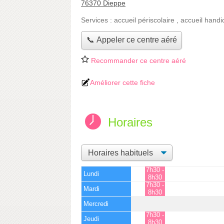
76370 Dieppe
Services :
accueil périscolaire
,
accueil handi
📞 Appeler ce centre aéré
Recommander ce centre aéré
Améliorer cette fiche
Horaires
7h30 -
Lundi
8h30
7h30 -
Mardi
8h30
Mercredi
7h30 -
Jeudi
8h30