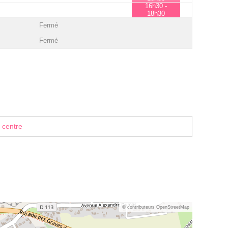
16h30 -
18h30
Fermé
Fermé
 centre
© contributeurs OpenStreetMap