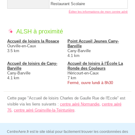
Restaurant Scolaire
Éditer les informations de mon centre aéré
ALSH à proximité
Accueil de loisirs la Rosace
Point Accueil Jeunes Cany-
Ourville-en-Caux
Barville
3.5 km
Cany-Barville
4.1 km
Accueil de loisirs de Cany-
Accueil de loisirs à l'École La
Barville
Ronde des Couleurs
Cany-Barville
Héricourt-en-Caux
4.1 km
7 km
Fermé, ouvre lundi à 8h30
Cette page "Accueil de loisirs Charles de Gaulle Rue de l'Ecole" est
visible via les liens suivants :
centre aéré Normandie
,
centre aéré
76
,
centre aéré Grainville-la-Teinturière
.
CentreAere.fr est le site idéal pour facilement trouver les coordonnées des