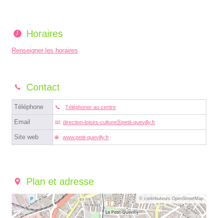
Horaires
Renseigner les horaires
Contact
Téléphone
Téléphoner au centre
Email
direction-loisirs-cultureⓐpetit-quevilly.fr
Site web
www.petit-quevilly.fr
Plan et adresse
© contributeurs OpenStreetMap