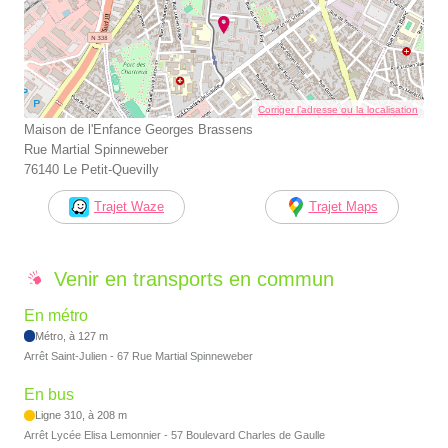
Corriger l’adresse ou la localisation
Maison de l'Enfance Georges Brassens
Rue Martial Spinneweber
76140 Le Petit-Quevilly
Trajet Waze
Trajet Maps
Venir en transports en commun
En métro
Métro, à 127 m
Arrêt Saint-Julien - 67 Rue Martial Spinneweber
En bus
Ligne 310, à 208 m
Arrêt Lycée Elisa Lemonnier - 57 Boulevard Charles de Gaulle