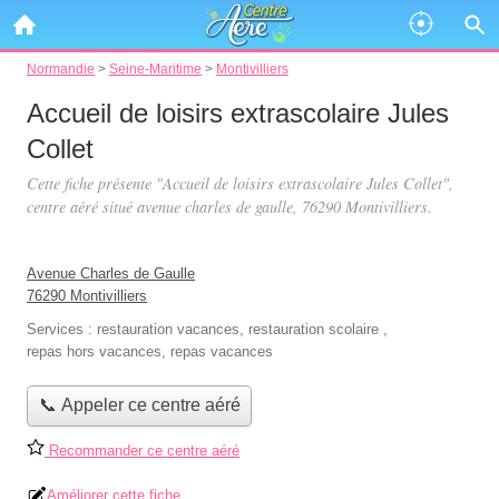
Normandie
>
Seine-Maritime
>
Montivilliers
Accueil de loisirs extrascolaire Jules
Collet
Cette fiche présente "Accueil de loisirs extrascolaire Jules Collet",
centre aéré situé
avenue charles de gaulle
, 76290 Montivilliers.
Avenue Charles de Gaulle
76290 Montivilliers
Services :
restauration vacances
,
restauration scolaire
,
repas hors vacances
,
repas vacances
📞 Appeler ce centre aéré
Recommander ce centre aéré
Améliorer cette fiche