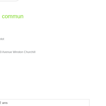
en commun
tot
0 Avenue Winston Churchill
2 ans