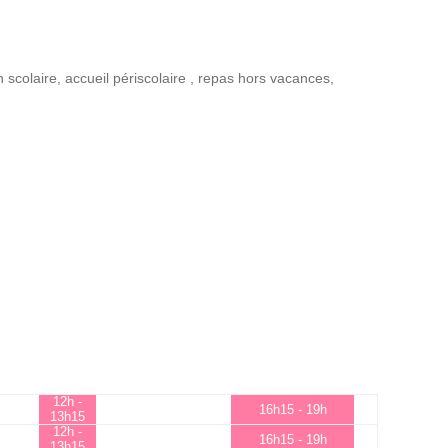
n scolaire
,
accueil périscolaire
,
repas hors vacances
,
12h -
16h15 - 19h
13h15
12h -
16h15 - 19h
13h15