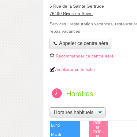
6 Rue de la Sainte Gertrude
76490 Rives-en-Seine
Services :
restauration vacances
,
restauratio
repas vacances
📞 Appeler ce centre aéré
Recommander ce centre aéré
Améliorer cette fiche
Horaires
7h30 -
Lundi
9h
7h30 -
Mardi
9h