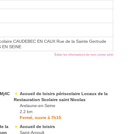
iscolaire CAUDEBEC EN CAUX Rue de la Sainte Gertrude
S EN SEINE
Éditer les informations de mon centre aéré
 Mj4C
Accueil de loisirs périscolaire Locaux de la
Restauration Scolaire saint Nicolas
Arelaune-en-Seine
2.2 km
Fermé, ouvre à 7h15
de la
Accueil de loisirs
nçon
Saint-Arnoult