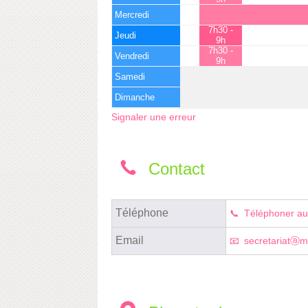
Mercredi
7h30 -
Jeudi
9h
7h30 -
Vendredi
9h
Samedi
Dimanche
Signaler une erreur
Contact
Téléphone
Téléphoner au
Email
secretariatⓐmj