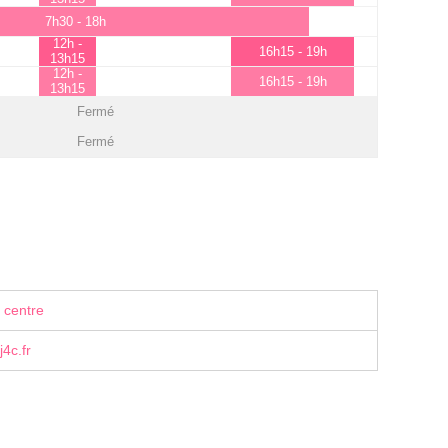
7h30 - 18h
12h -
16h15 - 19h
13h15
12h -
16h15 - 19h
13h15
Fermé
Fermé
 centre
4c.fr