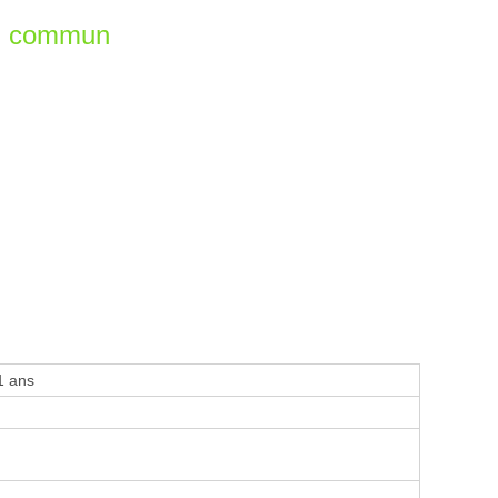
en commun
1 ans