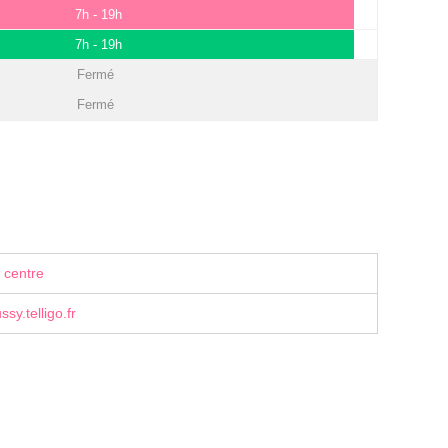
7h - 19h
7h - 19h
Fermé
Fermé
 centre
sy.telligo.fr