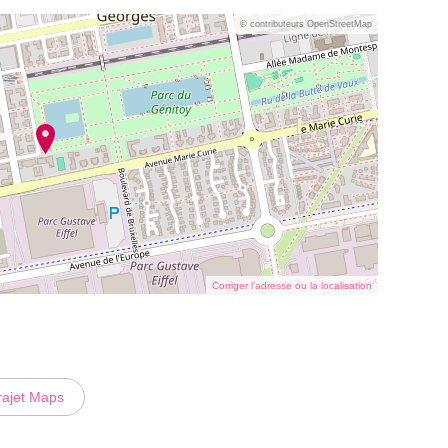
© contributeurs OpenStreetMap
Corriger l’adresse ou la localisation
rajet Maps