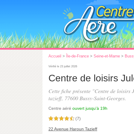
Accueil
>
Île-de-France
>
Seine-et-Marne
>
Buss
Vérifié le 23 juillet 2026
Centre de loisirs Ju
Cette fiche présente "Centre de loisirs 
tazieff
, 77600 Bussy-Saint-Georges.
Centre aéré
ouvert jusqu'à 19h
(7)
4,5 étoiles sur 5
22 Avenue Haroun Tazieff