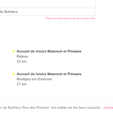
 de Buthiers.
Éditer les informations de mon centre aéré
Accueil de loisirs Maternel et Primaire
Maisse
12 km
Accueil de loisirs Maternel et Primaire
Boutigny-sur-Essonne
17 km
irs de Buthiers Rue des Roches" est visible via les liens suivants :
centr