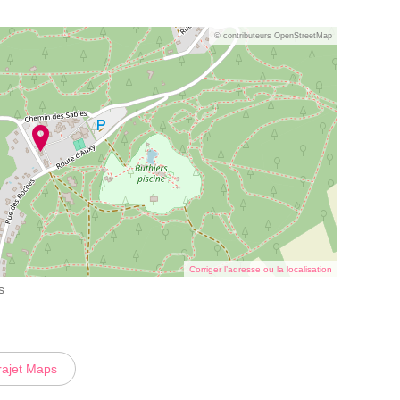
© contributeurs OpenStreetMap
Corriger l’adresse ou la localisation
s
rajet Maps