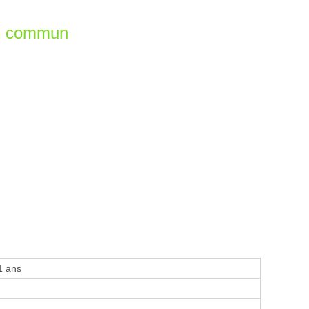
en commun
1 ans