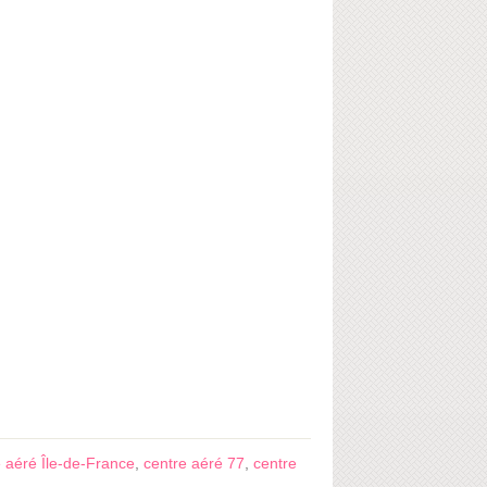
e aéré Île-de-France
,
centre aéré 77
,
centre