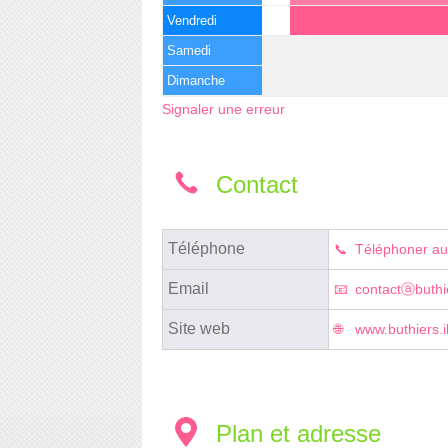
Vendredi
Samedi
Dimanche
Signaler une erreur
Contact
Téléphone
Téléphoner au
Email
contactⓐbuthier
Site web
www.buthiers.il
Plan et adresse