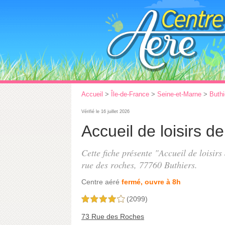
Accueil
>
Île-de-France
>
Seine-et-Marne
>
Buthi
Vérifié le 16 juillet 2026
Accueil de loisirs de
Cette fiche présente "Accueil de loisirs 
rue des roches
, 77760 Buthiers.
Centre aéré
fermé, ouvre à 8h
(2099)
4,0 étoiles sur 5
73 Rue des Roches