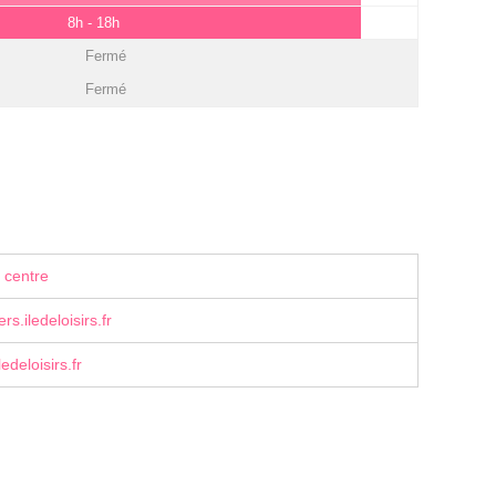
8h - 18h
Fermé
Fermé
 centre
s.iledeloisirs.fr
edeloisirs.fr