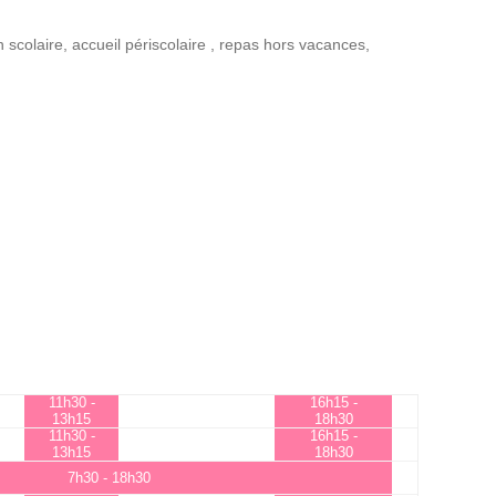
n scolaire
,
accueil périscolaire
,
repas hors vacances
,
11h30 -
16h15 -
13h15
18h30
11h30 -
16h15 -
13h15
18h30
7h30 - 18h30