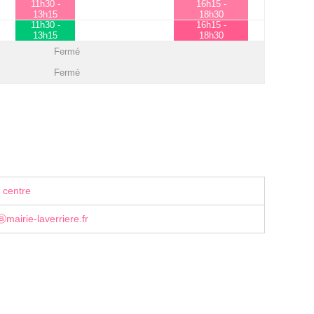
11h30 -
16h15 -
13h15
18h30
11h30 -
16h15 -
13h15
18h30
Fermé
Fermé
 centre
airie-laverriere.fr