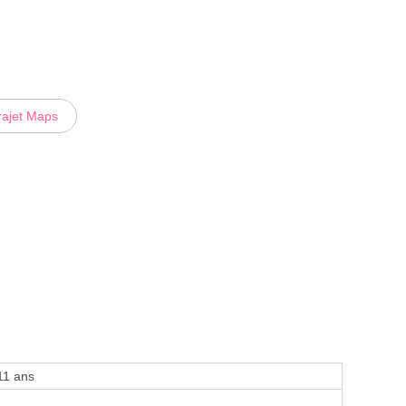
rajet Maps
11 ans