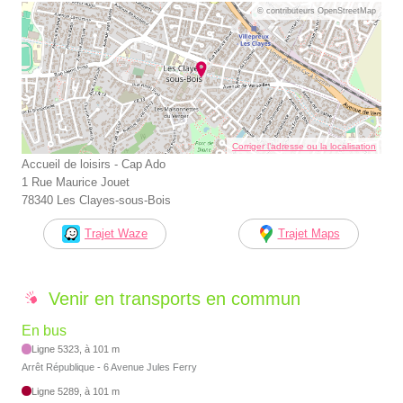
© contributeurs OpenStreetMap
Corriger l’adresse ou la localisation
Accueil de loisirs - Cap Ado
1 Rue Maurice Jouet
78340 Les Clayes-sous-Bois
Trajet Waze
Trajet Maps
Venir en transports en commun
En bus
Ligne 5323, à 101 m
Arrêt République - 6 Avenue Jules Ferry
Ligne 5289, à 101 m