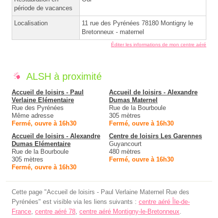
période de vacances
Localisation
11 rue des Pyrénées 78180 Montigny le
Bretonneux - maternel
Éditer les informations de mon centre aéré
ALSH à proximité
Accueil de loisirs - Paul
Accueil de loisirs - Alexandre
Verlaine Elémentaire
Dumas Maternel
Rue des Pyrénées
Rue de la Bourboule
Même adresse
305 mètres
Fermé, ouvre à 16h30
Fermé, ouvre à 16h30
Accueil de loisirs - Alexandre
Centre de loisirs Les Garennes
Dumas Elémentaire
Guyancourt
Rue de la Bourboule
480 mètres
305 mètres
Fermé, ouvre à 16h30
Fermé, ouvre à 16h30
Cette page "Accueil de loisirs - Paul Verlaine Maternel Rue des
Pyrénées" est visible via les liens suivants :
centre aéré Île-de-
France
,
centre aéré 78
,
centre aéré Montigny-le-Bretonneux
.