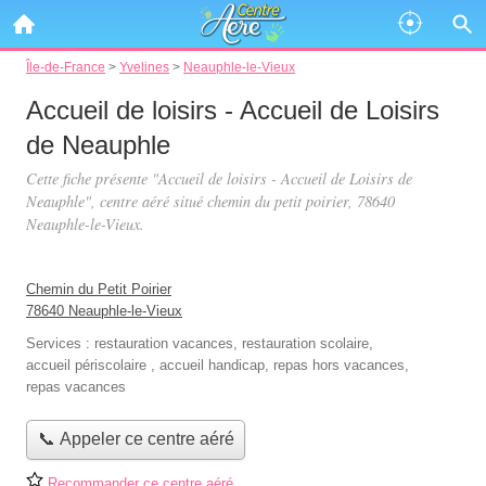
Île-de-France
>
Yvelines
>
Neauphle-le-Vieux
Accueil de loisirs - Accueil de Loisirs
de Neauphle
Cette fiche présente "Accueil de loisirs - Accueil de Loisirs de
Neauphle", centre aéré situé
chemin du petit poirier
, 78640
Neauphle-le-Vieux.
Chemin du Petit Poirier
78640 Neauphle-le-Vieux
Services :
restauration vacances
,
restauration scolaire
,
accueil périscolaire
,
accueil handicap
,
repas hors vacances
,
repas vacances
📞 Appeler ce centre aéré
Recommander ce centre aéré