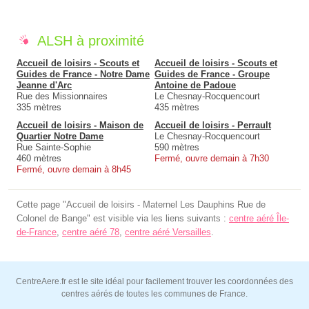
ALSH à proximité
Accueil de loisirs - Scouts et
Accueil de loisirs - Scouts et
Guides de France - Notre Dame
Guides de France - Groupe
Jeanne d'Arc
Antoine de Padoue
Rue des Missionnaires
Le Chesnay-Rocquencourt
335 mètres
435 mètres
Accueil de loisirs - Maison de
Accueil de loisirs - Perrault
Quartier Notre Dame
Le Chesnay-Rocquencourt
Rue Sainte-Sophie
590 mètres
460 mètres
Fermé, ouvre demain à 7h30
Fermé, ouvre demain à 8h45
Cette page "Accueil de loisirs - Maternel Les Dauphins Rue de
Colonel de Bange" est visible via les liens suivants :
centre aéré Île-
de-France
,
centre aéré 78
,
centre aéré Versailles
.
CentreAere.fr est le site idéal pour facilement trouver les coordonnées des
centres aérés de toutes les communes de France.