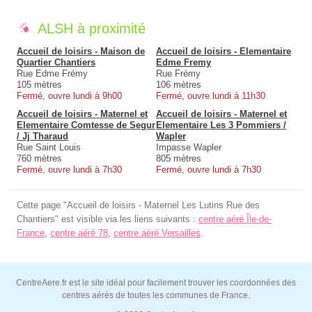
ALSH à proximité
Accueil de loisirs - Maison de
Accueil de loisirs - Elementaire
Quartier Chantiers
Edme Fremy
Rue Edme Frémy
Rue Frémy
105 mètres
106 mètres
Fermé, ouvre lundi à 9h00
Fermé, ouvre lundi à 11h30
Accueil de loisirs - Maternel et
Accueil de loisirs - Maternel et
Elementaire Comtesse de Segur
Elementaire Les 3 Pommiers /
/ Jj Tharaud
Wapler
Rue Saint Louis
Impasse Wapler
760 mètres
805 mètres
Fermé, ouvre lundi à 7h30
Fermé, ouvre lundi à 7h30
Cette page "Accueil de loisirs - Maternel Les Lutins Rue des
Chantiers" est visible via les liens suivants :
centre aéré Île-de-
France
,
centre aéré 78
,
centre aéré Versailles
.
CentreAere.fr est le site idéal pour facilement trouver les coordonnées des
centres aérés de toutes les communes de France.