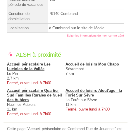
période de vacances
Condition de
79140 Combrand
domiciliation
Localisation
à Combrand sur le site de l'école.
Éditer les informations de mon centre aéré
ALSH à proximité
Accueil périscolaire Les
Accueil de loisirs Mon Chapo
Lucioles de la Vallée
Sèvremont
Le Pin
7 km
2.7 km
Fermé, ouvre lundi à 7h00
Accueil périscolaire Quartier
Accueil de loisirs Atout'age - la
Sud Familles Rurales de Nueil
Forêt Sur Sèvre
des Aubiers
La Forêt-sur-Sèvre
Nueil-les-Aubiers
11 km
11 km
Fermé, ouvre lundi à 7h00
Fermé, ouvre lundi à 7h00
Cette page "Accueil périscolaire de Combrand Rue de Jouannet" est