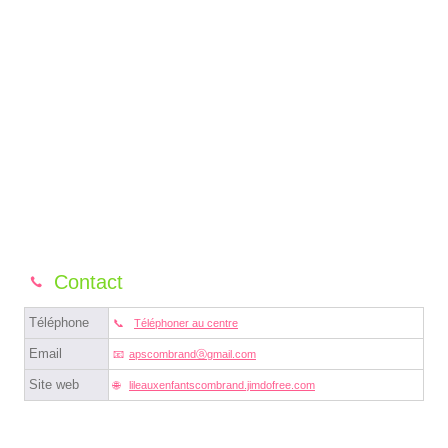
Contact
Téléphone
Téléphoner au centre
Email
apscombrandⓐgmail.com
Site web
lileauxenfantscombrand.jimdofree.com