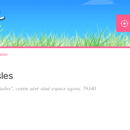
asles
les
asles", centre aéré situé
espace agora
, 79340