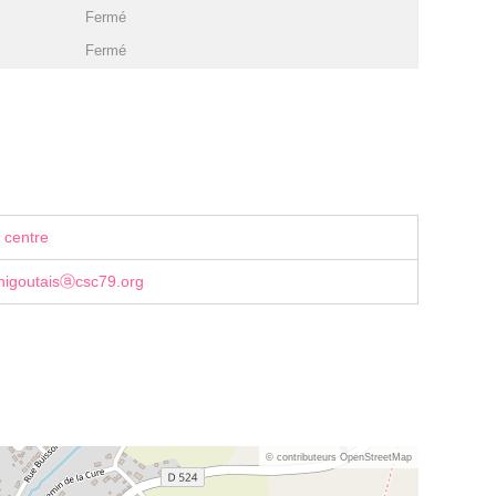
Fermé
Fermé
 centre
enigoutaisⓐcsc79.org
© contributeurs OpenStreetMap