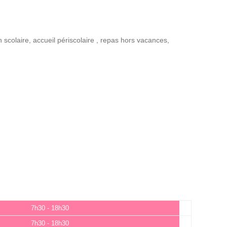
n scolaire
,
accueil périscolaire
,
repas hors vacances
,
7h30 - 18h30
7h30 - 18h30