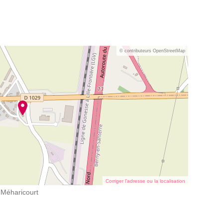
© contributeurs OpenStreetMap
Corriger l’adresse ou la localisation
e Méharicourt