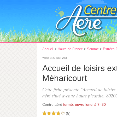
Accueil
>
Hauts-de-France
>
Somme
>
Estrées-
Vérifié le 20 juillet 2026
Accueil de loisirs ex
Méharicourt
Cette fiche présente "Accueil de loisirs
aéré situé
avenue haute picardie
, 8020
Centre aéré
fermé, ouvre lundi à 7h30
(5)
4,0 étoiles sur 5