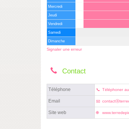
Mercredi
Jeudi
Vendredi
Samedi
Dimanche
Signaler une erreur
Contact
Téléphone
Téléphoner au
Email
contactⓐterred
Site web
www.terredepic