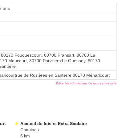
2 ans
, 80170 Fouquescourt, 80700 Fransart, 80700 La
170 Maucourt, 80700 Parvillers Le Quesnoy, 80170
Santerre
aricourtrue de Rosières en Santerre 80170 Méharicourt
Éditer les informations de mon centre aéré
urt
Accueil de loisirs Extra Scolaire
Chaulnes
6 km