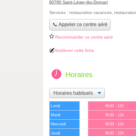
80780 Saint-Léger-lès-Domart
Services :
restauration vacances
,
restauratio
📞 Appeler ce centre aéré
Recommander ce centre aéré
Améliorer cette fiche
Horaires
Lundi
8h30 - 12h
Mardi
8h30 - 12h
Mercredi
8h30 - 12h
Jeudi
8h30 - 12h