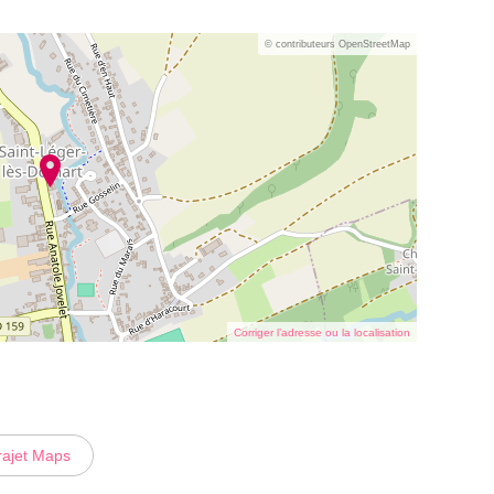
© contributeurs OpenStreetMap
Corriger l’adresse ou la localisation
rajet Maps