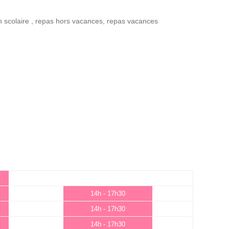
n scolaire
,
repas hors vacances
,
repas vacances
14h - 17h30
14h - 17h30
14h - 17h30