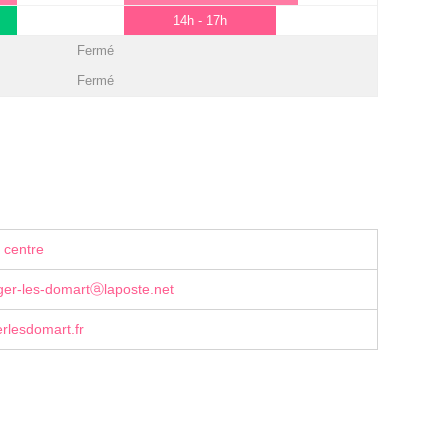
14h - 17h
Fermé
Fermé
 centre
eger-les-domartⓐlaposte.net
erlesdomart.fr