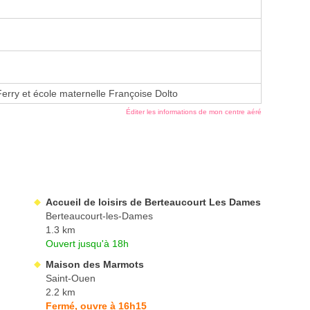
Ferry et école maternelle Françoise Dolto
Éditer les informations de mon centre aéré
Accueil de loisirs de Berteaucourt Les Dames
Berteaucourt-les-Dames
1.3 km
Ouvert jusqu'à 18h
Maison des Marmots
Saint-Ouen
2.2 km
Fermé, ouvre à 16h15