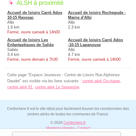
ALSH à proximité
Accueil de loisirs Carré Ados
Accueil de loisirs Rochegude -
10-15 Rayssac
Mairie d'Albi
Albi
Albi
1.6 km
2.3 km
Fermé, ouvre samedi à 14h00
Accueil de loisirs Les
Accueil de loisirs Carré Ados
Enfantastiques de Saliès
-10-15 Lapanouse
Saliès
Albi
3.4 km
4.7 km
Fermé, ouvre demain à 7h30
Fermé, ouvre samedi à 14h00
Cette page "Espace Jeunesse - Centre de Loisirs Rue Alphonse
Daudet" est visible via les liens suivants :
centre aéré Occitanie
,
centre aéré 81
,
centre aéré Le Sequestre
.
CentreAere.fr est le site idéal pour facilement trouver les coordonnées des
centres aérés de toutes les communes de France.
© 2026
CentreAere.fr
Mentions légales
-
Contact