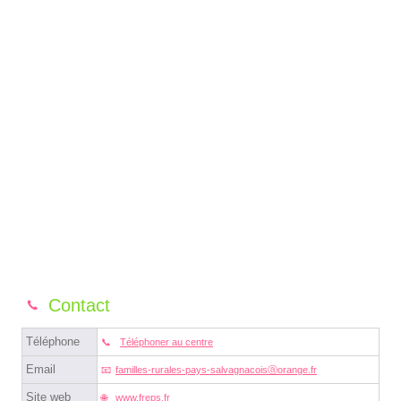
Contact
Téléphone
Téléphoner au centre
Email
familles-rurales-pays-salvagnacoisⓐorange.fr
Site web
www.freps.fr