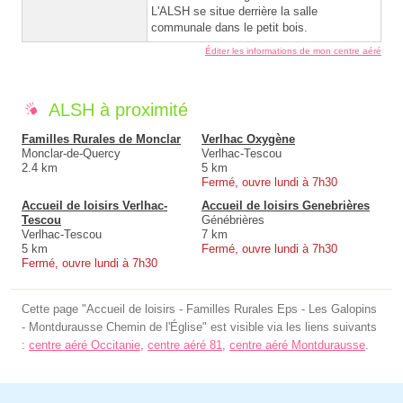
L'ALSH se situe derrière la salle
communale dans le petit bois.
Éditer les informations de mon centre aéré
ALSH à proximité
Familles Rurales de Monclar
Verlhac Oxygène
Monclar-de-Quercy
Verlhac-Tescou
2.4 km
5 km
Fermé, ouvre lundi à 7h30
Accueil de loisirs Verlhac-
Accueil de loisirs Genebrières
Tescou
Génébrières
Verlhac-Tescou
7 km
5 km
Fermé, ouvre lundi à 7h30
Fermé, ouvre lundi à 7h30
Cette page "Accueil de loisirs - Familles Rurales Eps - Les Galopins
- Montdurausse Chemin de l'Église" est visible via les liens suivants
:
centre aéré Occitanie
,
centre aéré 81
,
centre aéré Montdurausse
.