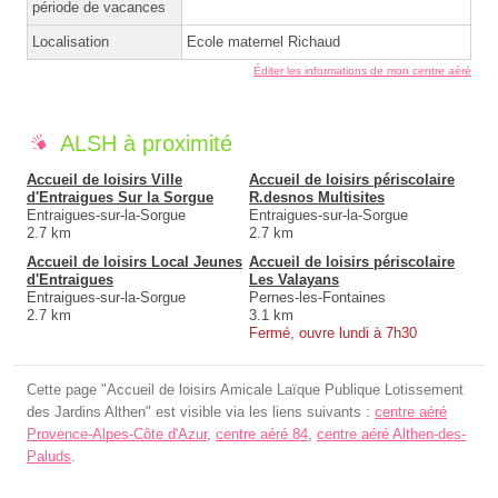
période de vacances
Localisation
Ecole maternel Richaud
Éditer les informations de mon centre aéré
ALSH à proximité
Accueil de loisirs Ville
Accueil de loisirs périscolaire
d'Entraigues Sur la Sorgue
R.desnos Multisites
Entraigues-sur-la-Sorgue
Entraigues-sur-la-Sorgue
2.7 km
2.7 km
Accueil de loisirs Local Jeunes
Accueil de loisirs périscolaire
d'Entraigues
Les Valayans
Entraigues-sur-la-Sorgue
Pernes-les-Fontaines
2.7 km
3.1 km
Fermé, ouvre lundi à 7h30
Cette page "Accueil de loisirs Amicale Laïque Publique Lotissement
des Jardins Althen" est visible via les liens suivants :
centre aéré
Provence-Alpes-Côte d'Azur
,
centre aéré 84
,
centre aéré Althen-des-
Paluds
.