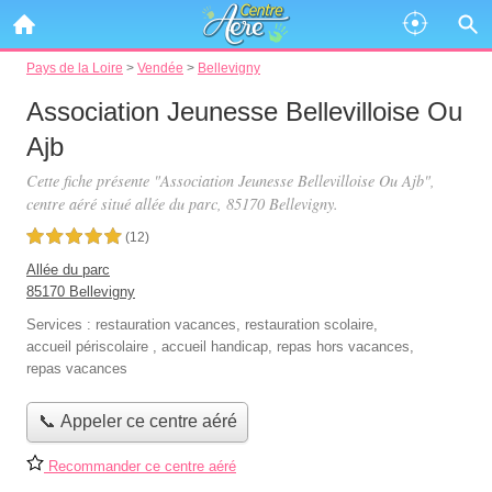
Pays de la Loire
>
Vendée
>
Bellevigny
Association Jeunesse Bellevilloise Ou
Ajb
Cette fiche présente "Association Jeunesse Bellevilloise Ou Ajb",
centre aéré situé
allée du parc
, 85170 Bellevigny.
5,0 étoiles sur 5
(12)
Allée du parc
85170 Bellevigny
Services :
restauration vacances
,
restauration scolaire
,
accueil périscolaire
,
accueil handicap
,
repas hors vacances
,
repas vacances
📞 Appeler ce centre aéré
Recommander ce centre aéré