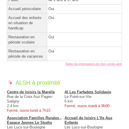
Accueil périscolaire
Oui
Accueil des enfants
Oui
en situation de
handicap
Restauration en
Oui
période scolaire
Restauration en
Oui
période de vacances
Éditer les informations de mon centre aéré
ALSH à proximité
Centre de loisirs la Marelle
Al Les Farfadets Solidavie
Rue de la Croix Aux Pages-
Le Poiré-sur-Vie
Saligny
6 km
2.4 km
Fermé, ouvre mardi à 9h00
Fermé, ouvre lundi à 7h15
Association Familles Rurales -
Accueil de loisirs L'Ile Aux
Espace Jeunes Le Studio
Enfants
Les Lucs-sur-Boulogne
Les Lucs-sur-Boulogne