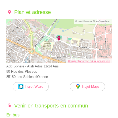
Plan et adresse
© contributeurs OpenStreetMap
Corriger l’adresse ou la localisation
Ado Sphère - Alsh Ados 11/14 Ans
90 Rue des Plesses
85180 Les Sables-d'Olonne
Trajet Waze
Trajet Maps
Venir en transports en commun
En bus