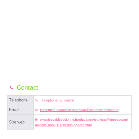
Contact
Téléphone
Téléphoner au centre
Email
inscription-education-jeunesseⓐlessablesdolonne.fr
www.lessablesdolonne.fr/education-jeunesse/jeunesse/ani
Site web
mations-ados/15638-ado-sphere.html