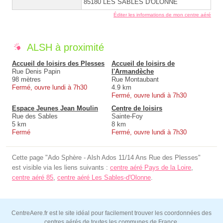
85180 LES SABLES D'OLONNE
Éditer les informations de mon centre aéré
ALSH à proximité
Accueil de loisirs des Plesses
Accueil de loisirs de
Rue Denis Papin
l'Armandèche
98 mètres
Rue Montaubant
Fermé, ouvre lundi à 7h30
4.9 km
Fermé, ouvre lundi à 7h30
Espace Jeunes Jean Moulin
Centre de loisirs
Rue des Sables
Sainte-Foy
5 km
8 km
Fermé
Fermé, ouvre lundi à 7h30
Cette page "Ado Sphère - Alsh Ados 11/14 Ans Rue des Plesses"
est visible via les liens suivants :
centre aéré Pays de la Loire
,
centre aéré 85
,
centre aéré Les Sables-d'Olonne
.
CentreAere.fr est le site idéal pour facilement trouver les coordonnées des
centres aérés de toutes les communes de France.