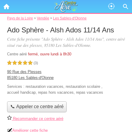
Pays de la Loire
>
Vendée
>
Les Sables-d'Olonne
Ado Sphère - Alsh Ados 11/14 Ans
Cette fiche présente "Ado Sphère - Alsh Ados 11/14 Ans", centre aéré
situé
rue des plesses
, 85180 Les Sables-d'Olonne.
Centre aéré
fermé, ouvre lundi à 8h30
5,0 étoiles sur 5
(3)
90 Rue des Plesses
85180 Les Sables-d'Olonne
Services :
restauration vacances
,
restauration scolaire
,
accueil handicap
,
repas hors vacances
,
repas vacances
📞 Appeler ce centre aéré
Recommander ce centre aéré
Améliorer cette fiche