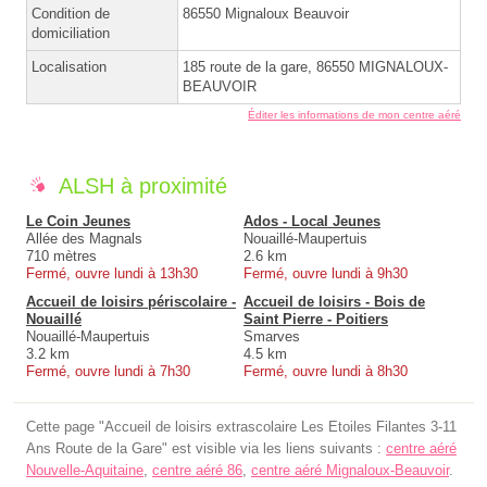
Condition de
86550 Mignaloux Beauvoir
domiciliation
Localisation
185 route de la gare, 86550 MIGNALOUX-
BEAUVOIR
Éditer les informations de mon centre aéré
ALSH à proximité
Le Coin Jeunes
Ados - Local Jeunes
Allée des Magnals
Nouaillé-Maupertuis
710 mètres
2.6 km
Fermé, ouvre lundi à 13h30
Fermé, ouvre lundi à 9h30
Accueil de loisirs périscolaire -
Accueil de loisirs - Bois de
Nouaillé
Saint Pierre - Poitiers
Nouaillé-Maupertuis
Smarves
3.2 km
4.5 km
Fermé, ouvre lundi à 7h30
Fermé, ouvre lundi à 8h30
Cette page "Accueil de loisirs extrascolaire Les Etoiles Filantes 3-11
Ans Route de la Gare" est visible via les liens suivants :
centre aéré
Nouvelle-Aquitaine
,
centre aéré 86
,
centre aéré Mignaloux-Beauvoir
.