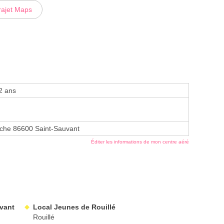
rajet Maps
2 ans
oche 86600 Saint-Sauvant
Éditer les informations de mon centre aéré
uvant
Local Jeunes de Rouillé
Rouillé