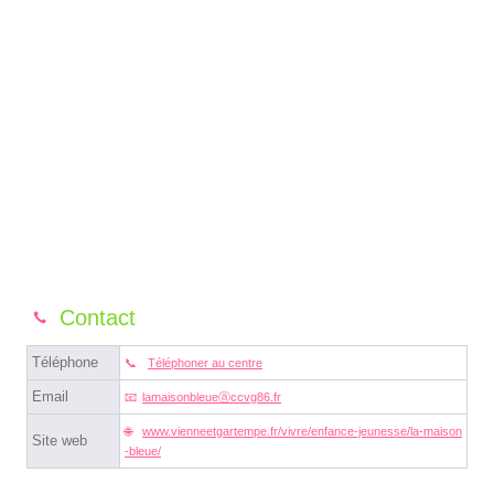
Contact
Téléphone
Téléphoner au centre
Email
lamaisonbleueⓐccvg86.fr
www.vienneetgartempe.fr/vivre/enfance-jeunesse/la-maison
Site web
-bleue/