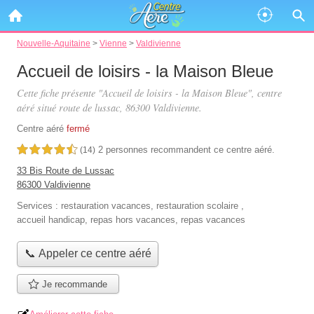
Nouvelle-Aquitaine
>
Vienne
>
Valdivienne
Accueil de loisirs - la Maison Bleue
Cette fiche présente "Accueil de loisirs - la Maison Bleue", centre
aéré situé
route de lussac
, 86300 Valdivienne.
Centre aéré
fermé
2 personnes
recommandent
ce centre aéré.
4,5 étoiles sur 5
(14)
33 Bis Route de Lussac
86300 Valdivienne
Services :
restauration vacances
,
restauration scolaire
,
accueil handicap
,
repas hors vacances
,
repas vacances
📞 Appeler ce centre aéré
Je recommande