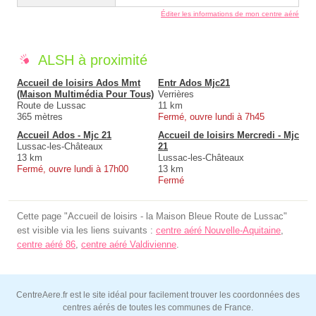
Éditer les informations de mon centre aéré
ALSH à proximité
Accueil de loisirs Ados Mmt
Entr Ados Mjc21
(Maison Multimédia Pour Tous)
Verrières
Route de Lussac
11 km
365 mètres
Fermé, ouvre lundi à 7h45
Accueil Ados - Mjc 21
Accueil de loisirs Mercredi - Mjc
Lussac-les-Châteaux
21
13 km
Lussac-les-Châteaux
Fermé, ouvre lundi à 17h00
13 km
Fermé
Cette page "Accueil de loisirs - la Maison Bleue Route de Lussac"
est visible via les liens suivants :
centre aéré Nouvelle-Aquitaine
,
centre aéré 86
,
centre aéré Valdivienne
.
CentreAere.fr est le site idéal pour facilement trouver les coordonnées des
centres aérés de toutes les communes de France.