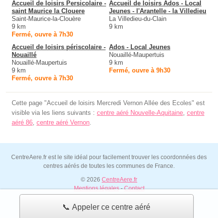
Accueil de loisirs Persicolaire -
Accueil de loisirs Ados - Local
saint Maurice la Clouere
Jeunes - l'Arantelle - la Villedieu
Saint-Maurice-la-Clouère
La Villedieu-du-Clain
9 km
9 km
Fermé, ouvre à 7h30
Accueil de loisirs périscolaire -
Ados - Local Jeunes
Nouaillé
Nouaillé-Maupertuis
Nouaillé-Maupertuis
9 km
9 km
Fermé, ouvre à 9h30
Fermé, ouvre à 7h30
Cette page "Accueil de loisirs Mercredi Vernon Allée des Ecoles" est
visible via les liens suivants :
centre aéré Nouvelle-Aquitaine
,
centre
aéré 86
,
centre aéré Vernon
.
CentreAere.fr est le site idéal pour facilement trouver les coordonnées des
centres aérés de toutes les communes de France.
© 2026
CentreAere.fr
Mentions légales
-
Contact
📞 Appeler ce centre aéré