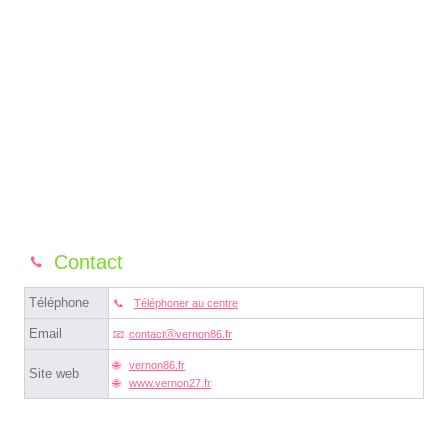
Contact
Téléphone
Téléphoner au centre
Email
contactⓐvernon86.fr
vernon86.fr
Site web
www.vernon27.fr