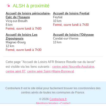
ALSH à proximité
Accueil de loisirs périscolaire-
Accueil de loisirs Feytiat
Calc de l'Issaure
Feytiat
Vicq-sur-Breuilh
10 km
8 km
Fermé, ouvre lundi à 7h30
Fermé, ouvre lundi à 7h00
Accueil de loisirs Les
Accueil de loisirs l'Odyssee
Zigouigouis
Condat-sur-Vienne
Magnac-Bourg
13 km
12 km
Fermé, ouvre lundi à 7h30
Cette page "Accueil de Loisirs AFR Briance Roselle rue du lavoir"
est visible via les liens suivants :
centre aéré Nouvelle-Aquitaine
,
centre aéré 87
,
centre aéré Saint-Hilaire-Bonneval
.
CentreAere.fr est le site idéal pour facilement trouver les coordonnées des
centres aérés de toutes les communes de France.
© 2026
CentreAere.fr
Mentions légales
-
Contact