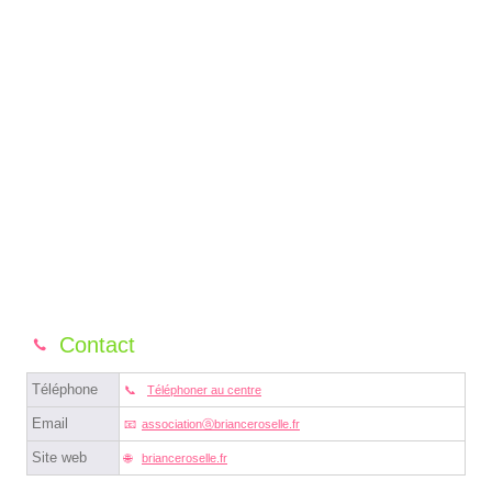
Contact
Téléphone
Téléphoner au centre
Email
associationⓐbrianceroselle.fr
Site web
brianceroselle.fr