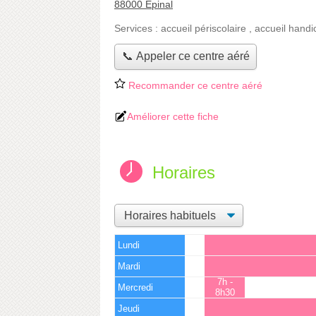
88000 Épinal
Services :
accueil périscolaire
,
accueil handi
📞 Appeler ce centre aéré
Recommander ce centre aéré
Améliorer cette fiche
Horaires
Lundi
Mardi
7h -
Mercredi
8h30
Jeudi