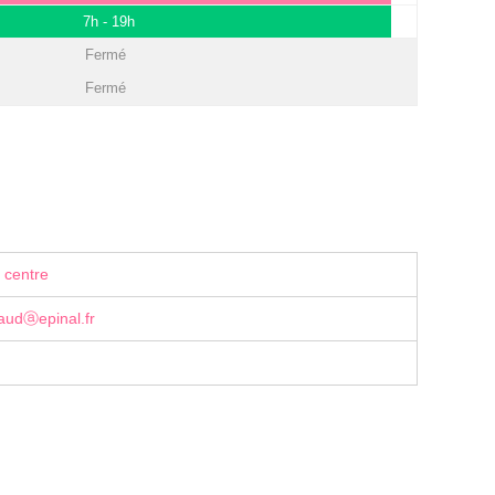
7h - 19h
Fermé
Fermé
 centre
laudⓐepinal.fr