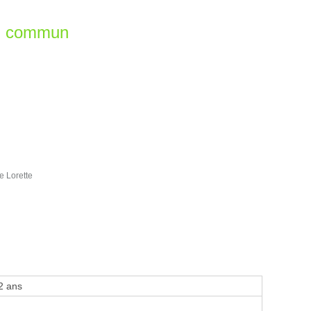
en commun
e Lorette
2 ans