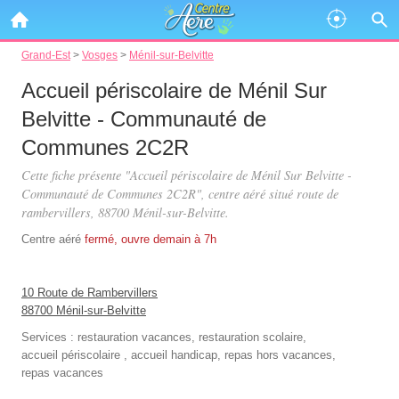
Grand-Est
>
Vosges
>
Ménil-sur-Belvitte
Accueil périscolaire de Ménil Sur
Belvitte - Communauté de
Communes 2C2R
Cette fiche présente "Accueil périscolaire de Ménil Sur Belvitte -
Communauté de Communes 2C2R", centre aéré situé
route de
rambervillers
, 88700 Ménil-sur-Belvitte.
Centre aéré
fermé, ouvre demain à 7h
10 Route de Rambervillers
88700 Ménil-sur-Belvitte
Services :
restauration vacances
,
restauration scolaire
,
accueil périscolaire
,
accueil handicap
,
repas hors vacances
,
repas vacances