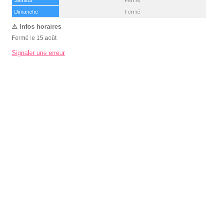
(15 août)
Dimanche
Fermé
Fermé le 15 août
Signaler une erreur