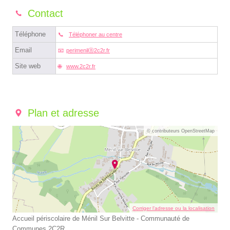
Contact
Téléphone
Téléphoner au centre
Email
perimenilⓐ2c2r.fr
Site web
www.2c2r.fr
Plan et adresse
© contributeurs OpenStreetMap
Corriger l’adresse ou la localisation
Accueil périscolaire de Ménil Sur Belvitte - Communauté de
Communes 2C2R