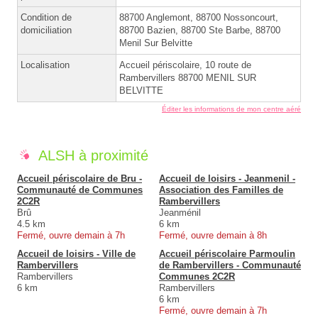
Condition de
88700 Anglemont, 88700 Nossoncourt,
domiciliation
88700 Bazien, 88700 Ste Barbe, 88700
Menil Sur Belvitte
Localisation
Accueil périscolaire, 10 route de
Rambervillers 88700 MENIL SUR
BELVITTE
Éditer les informations de mon centre aéré
ALSH à proximité
Accueil périscolaire de Bru -
Accueil de loisirs - Jeanmenil -
Communauté de Communes
Association des Familles de
2C2R
Rambervillers
Brû
Jeanménil
4.5 km
6 km
Fermé, ouvre demain à 7h
Fermé, ouvre demain à 8h
Accueil de loisirs - Ville de
Accueil périscolaire Parmoulin
Rambervillers
de Rambervillers - Communauté
Rambervillers
Communes 2C2R
6 km
Rambervillers
6 km
Fermé, ouvre demain à 7h