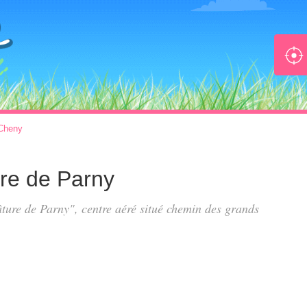
Cheny
ure de Parny
âture de Parny", centre aéré situé
chemin des grands