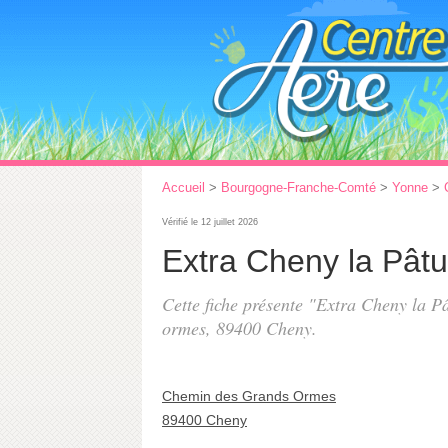
Accueil
>
Bourgogne-Franche-Comté
>
Yonne
>
Vérifié le 12 juillet 2026
Extra Cheny la Pât
Cette fiche présente "Extra Cheny la P
ormes
, 89400 Cheny.
Chemin des Grands Ormes
89400 Cheny