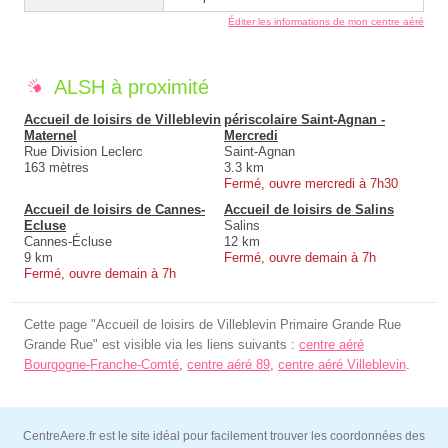
Éditer les informations de mon centre aéré
ALSH à proximité
Accueil de loisirs de Villeblevin
périscolaire Saint-Agnan -
Maternel
Mercredi
Rue Division Leclerc
Saint-Agnan
163 mètres
3.3 km
Fermé, ouvre mercredi à 7h30
Accueil de loisirs de Cannes-
Accueil de loisirs de Salins
Ecluse
Salins
Cannes-Écluse
12 km
9 km
Fermé, ouvre demain à 7h
Fermé, ouvre demain à 7h
Cette page "Accueil de loisirs de Villeblevin Primaire Grande Rue
Grande Rue" est visible via les liens suivants :
centre aéré
Bourgogne-Franche-Comté
,
centre aéré 89
,
centre aéré Villeblevin
.
CentreAere.fr est le site idéal pour facilement trouver les coordonnées des