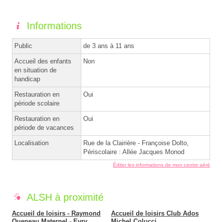
Informations
Public
de 3 ans à 11 ans
Accueil des enfants
Non
en situation de
handicap
Restauration en
Oui
période scolaire
Restauration en
Oui
période de vacances
Localisation
Rue de la Clairière - Françoise Dolto,
Périscolaire : Allée Jacques Monod
Éditer les informations de mon centre aéré
ALSH à proximité
Accueil de loisirs - Raymond
Accueil de loisirs Club Ados
Queneau Maternel - Evry
Michel Colucci