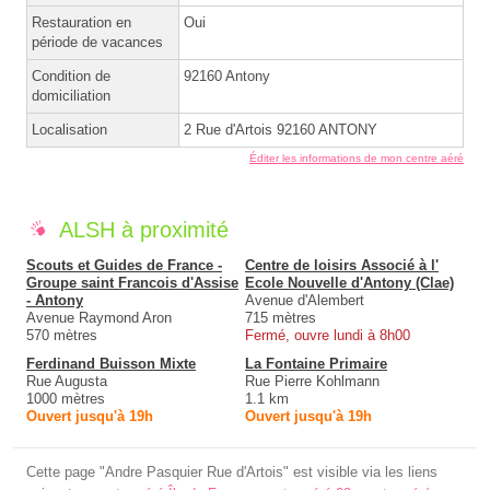
Restauration en
Oui
période de vacances
Condition de
92160 Antony
domiciliation
Localisation
2 Rue d'Artois 92160 ANTONY
Éditer les informations de mon centre aéré
ALSH à proximité
Scouts et Guides de France -
Centre de loisirs Associé à l'
Groupe saint Francois d'Assise
Ecole Nouvelle d'Antony (Clae)
- Antony
Avenue d'Alembert
Avenue Raymond Aron
715 mètres
570 mètres
Fermé, ouvre lundi à 8h00
Ferdinand Buisson Mixte
La Fontaine Primaire
Rue Augusta
Rue Pierre Kohlmann
1000 mètres
1.1 km
Ouvert jusqu'à 19h
Ouvert jusqu'à 19h
Cette page "Andre Pasquier Rue d'Artois" est visible via les liens