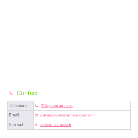
Contact
Téléphone
Téléphoner au centre
Email
alsh-mat-micheletⓐmairieasnieres.fr
Site web
asnieres-sur-seine.fr