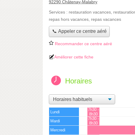
92290 Châtenay-Malabry
Services :
restauration vacances
,
restauratio
repas hors vacances
,
repas vacances
📞 Appeler ce centre aéré
Recommander ce centre aéré
Améliorer cette fiche
Horaires
7h30 -
Lundi
8h30
7h30 -
Mardi
8h30
Mercredi