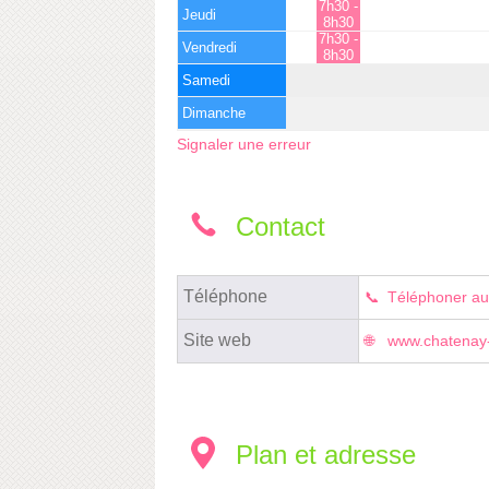
7h30 -
Jeudi
8h30
7h30 -
Vendredi
8h30
Samedi
Dimanche
Signaler une erreur
Contact
Téléphone
Téléphoner au
Site web
www.chatenay-
Plan et adresse