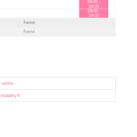
16h30 -
18h30
16h30 -
18h30
Fermé
Fermé
 centre
malabry.fr