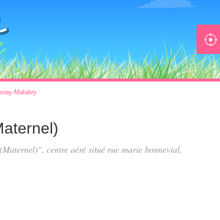
enay-Malabry
aternel)
(Maternel)", centre aéré situé
rue marie bonnevial
,