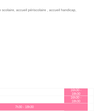
n scolaire
,
accueil périscolaire
,
accueil handicap
,
16h30 -
18h30
16h30 -
18h30
7h30 - 18h30