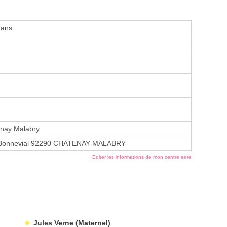
 ans
nay Malabry
e Bonnevial 92290 CHATENAY-MALABRY
Éditer les informations de mon centre aéré
Jules Verne (Maternel)