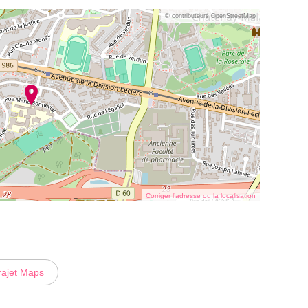
© contributeurs OpenStreetMap
Corriger l’adresse ou la localisation
rajet Maps