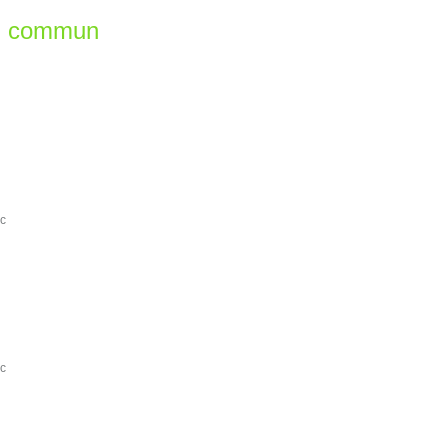
en commun
rc
rc