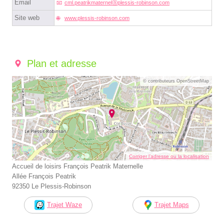
Email
cml.peatrikmaternelⓐplessis-robinson.com
Site web
www.plessis-robinson.com
Plan et adresse
© contributeurs OpenStreetMap
Corriger l’adresse ou la localisation
Accueil de loisirs François Peatrik Maternelle
Allée François Peatrik
92350 Le Plessis-Robinson
Trajet Waze
Trajet Maps