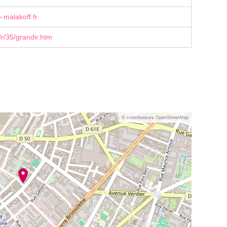
-malakoff.fr
r/35/grandir.htm
© contributeurs OpenStreetMap