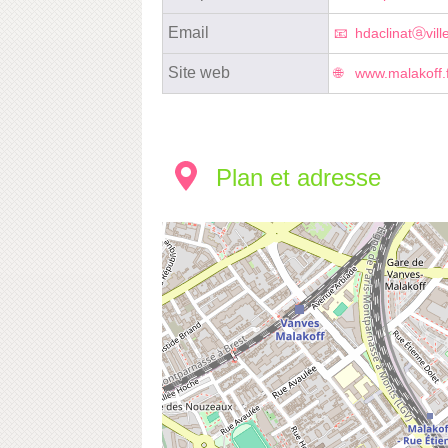
Email
hdaclinatⓐville
Site web
www.malakoff.f
Plan et adresse