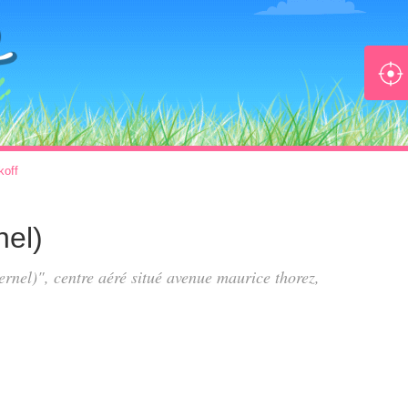
koff
el)
rnel)", centre aéré situé
avenue maurice thorez
,