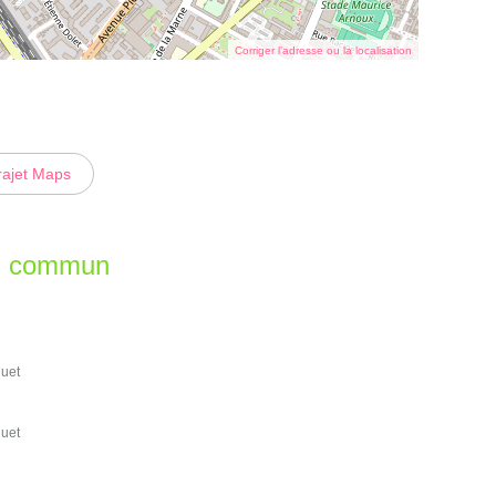
Corriger l’adresse ou la localisation
rajet Maps
en commun
quet
quet