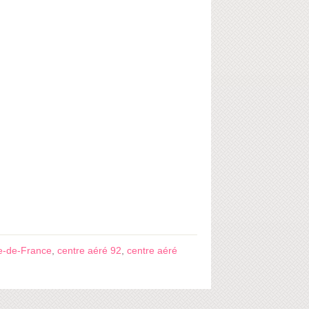
le-de-France
,
centre aéré 92
,
centre aéré