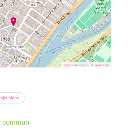
Corriger l’adresse ou la localisation
rajet Maps
en commun