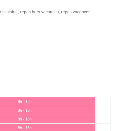
n scolaire
,
repas hors vacances
,
repas vacances
8h - 18h
8h - 18h
8h - 18h
8h - 18h