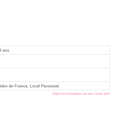
8 ans
ides de France, Local Paroissial.
Éditer les informations de mon centre aéré