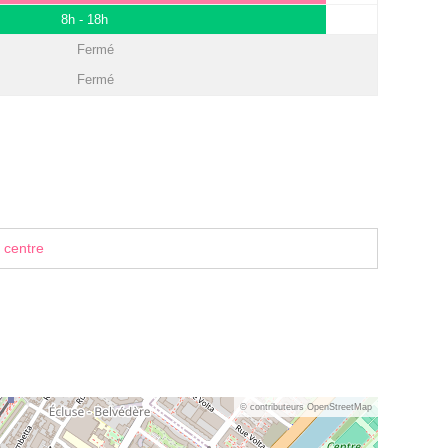
8h - 18h
Fermé
Fermé
 centre
© contributeurs OpenStreetMap