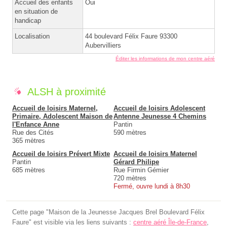
Accueil des enfants
Oui
en situation de
handicap
Localisation
44 boulevard Félix Faure 93300
Aubervilliers
Éditer les informations de mon centre aéré
ALSH à proximité
Accueil de loisirs Maternel,
Accueil de loisirs Adolescent
Primaire, Adolescent Maison de
Antenne Jeunesse 4 Chemins
l'Enfance Anne
Pantin
Rue des Cités
590 mètres
365 mètres
Accueil de loisirs Prévert Mixte
Accueil de loisirs Maternel
Pantin
Gérard Philipe
685 mètres
Rue Firmin Gémier
720 mètres
Fermé, ouvre lundi à 8h30
Cette page "Maison de la Jeunesse Jacques Brel Boulevard Félix
Faure" est visible via les liens suivants :
centre aéré Île-de-France
,