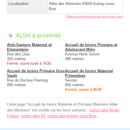
Localisation
Allée des Merisiers-93600 Aulnay-sous-
Bois
Éditer les informations de mon centre aéré
ALSH à proximité
Alsh-Savigny Maternel et
Accueil de loisirs Primaire et
Elementaire
Adolescent Mitry
Rue des Lilas
Avenue Henti Simon
315 mètres
490 mètres
Fermé, ouvre lundi à 7h30
Accueil de loisirs Primaire Gros
Accueil de loisirs Maternel
Saule
Primevères
Rue du Docteur Fleming
Sevran
800 mètres
850 mètres
Fermé, ouvre à 8h30
Cette page "Accueil de loisirs Maternel et Primaire Merisiers Allée
des Merisiers" est visible via les liens suivants :
centre aéré Île-de-
France
,
centre aéré 93
,
centre aéré Aulnay-sous-Bois
.