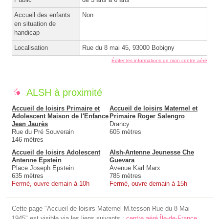
Accueil des enfants
Non
en situation de
handicap
Localisation
Rue du 8 mai 45, 93000 Bobigny
Éditer les informations de mon centre aéré
ALSH à proximité
Accueil de loisirs Primaire et
Accueil de loisirs Maternel et
Adolescent Maison de l'Enfance
Primaire Roger Salengro
Jean Jaurès
Drancy
Rue du Pré Souverain
605 mètres
146 mètres
Accueil de loisirs Adolescent
Alsh-Antenne Jeunesse Che
Antenne Epstein
Guevara
Place Joseph Epstein
Avenue Karl Marx
635 mètres
785 mètres
Fermé, ouvre demain à 10h
Fermé, ouvre demain à 15h
Cette page "Accueil de loisirs Maternel M.tesson Rue du 8 Mai
1945" est visible via les liens suivants :
centre aéré Île-de-France
,