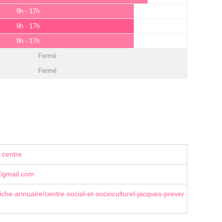
9h - 17h
9h - 17h
9h - 17h
Fermé
Fermé
 centre
nⓐgmail.com
iche-annuaire/centre-social-et-socioculturel-jacques-prever