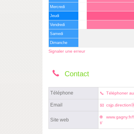
Mercredi
Jeudi
Vendredi
Samedi
Dimanche
Signaler une erreur
Contact
Téléphone
Téléphoner au
Email
csjp.directio
www.gagny.fr/f
Site web
t/