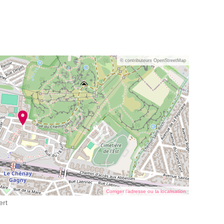
© contributeurs OpenStreetMap
Corriger l’adresse ou la localisation
ert