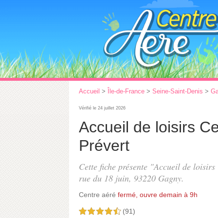
Accueil
>
Île-de-France
>
Seine-Saint-Denis
>
G
Vérifié le 24 juillet 2026
Accueil de loisirs C
Prévert
Cette fiche présente "Accueil de loisirs
rue du 18 juin
, 93220 Gagny.
Centre aéré
fermé, ouvre demain à 9h
(91)
4,5 étoiles sur 5