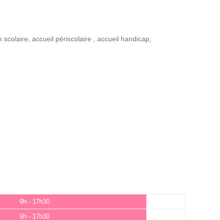
n scolaire
,
accueil périscolaire
,
accueil handicap
,
9h - 17h30
9h - 17h30