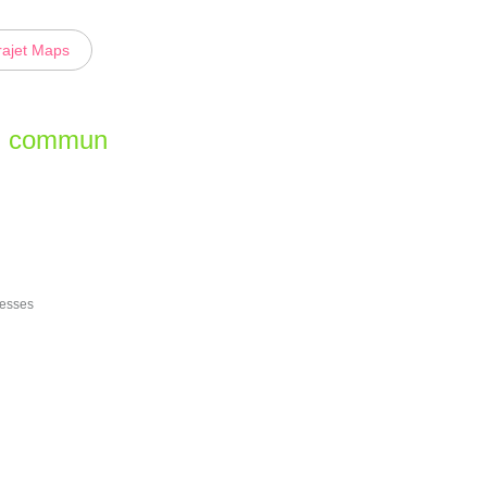
rajet Maps
en commun
besses