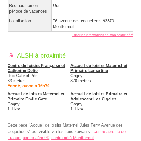
Restauration en
Oui
période de vacances
Localisation
76 avenue des coquelicots 93370
Montfermeil
Éditer les informations de mon centre aéré
ALSH à proximité
Centre de loisirs Françoise et
Accueil de loisirs Maternel et
Catherine Dolto
Primaire Lamartine
Rue Gabriel Péri
Gagny
83 mètres
870 mètres
Fermé, ouvre à 16h30
Accueil de loisirs Maternel et
Accueil de loisirs Primaire et
Primaire Emile Cote
Adolescent Les Cigales
Gagny
Gagny
1.1 km
1.1 km
Cette page "Accueil de loisirs Maternel Jules Ferry Avenue des
Coquelicots" est visible via les liens suivants :
centre aéré Île-de-
France
,
centre aéré 93
,
centre aéré Montfermeil
.