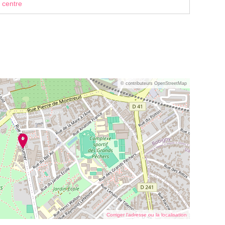
 centre
© contributeurs OpenStreetMap
Corriger l’adresse ou la localisation