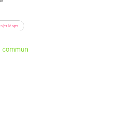
he
rajet Maps
en commun