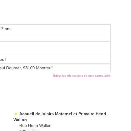
17 ans
euil
aul Doumer, 93100 Montreuil
Éditer les informations de mon centre aéré
Accueil de loisirs Maternel et Primaire Henri
Wallon
Rue Henri Wallon